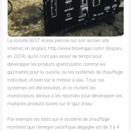
La société BEST Korea précise sur son ancien site
internet, en anglais, http://www.browngas.com/ (disparu
en 2024), qu’ils n’ont pas assez de temps pour
développer les produits grand public comme les
gazinières pour la cuisine, ou les systèmes de chauffage
individuel, et bien sûr le moteur à eau. Tous ces
systèmes ont été brevetés, et ils invitent les
investisseurs sérieux à les rejoindre pour développer ces
multiples produits basés sur le ‘gaz d’eau’.
Par exemple les tests sur le système de chauffage
montrent que l’énergie calorifique dégagée est de 3 à 4