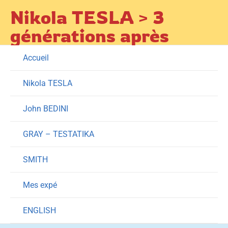
Skip
Nikola TESLA > 3
to
générations après
content
Accueil
Nikola TESLA
John BEDINI
GRAY – TESTATIKA
SMITH
Mes expé
ENGLISH